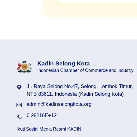
Kadin Selong Kota
Indonesian Chamber of Commerce and Industry
Jl. Raya Selong No.47, Selong, Lombok Timur,
kadinkalimantankab.org
NTB 83611, Indonesia (Kadin Selong Kota)
admin@kadinselongkota.org
.org
kadinsukabmikota.org
6.28216E+12
kab.org
kadinwaringinbaratkabkota.org
org
kadinmartapurakab.org
Ikuti Sosial Media Resmi KADIN