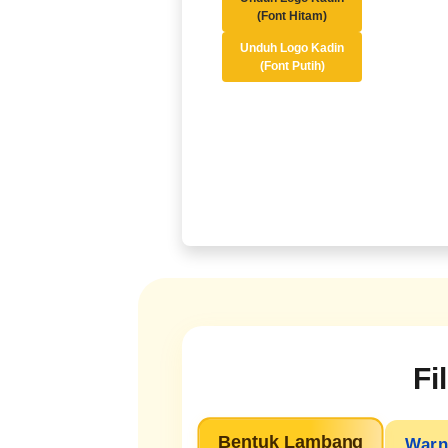
(Font Hitam)
Unduh Logo Kadin
(Font Putih)
Fi
Bentuk Lambang
Warn