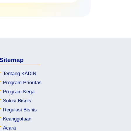
Sitemap
Tentang KADIN
Program Prioritas
kadingunungkencana.org
k
Program Kerja
kadingresikbaru.org
Solusi Bisnis
Regulasi Bisnis
kadinlembatakab.org
kadi
Keanggotaan
kadingorontalo.org
kadi
Acara