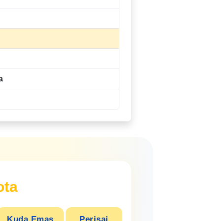
a
ota
Kuda Emas
Perisai