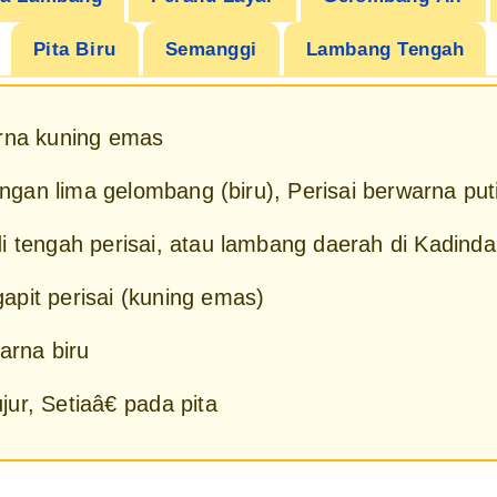
Pita Biru
Semanggi
Lambang Tengah
arna kuning emas
dengan lima gelombang (biru), Perisai berwarna put
i tengah perisai, atau lambang daerah di Kadinda
pit perisai (kuning emas)
arna biru
ur, Setiaâ€ pada pita