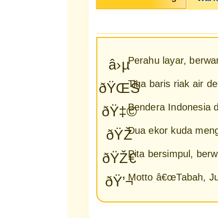
Perahu layar, berw
â›µ
Tiga baris riak air 
ðŸŒŠ
Bendera Indonesia d
ðŸ‡©
Dua ekor kuda menga
ðŸŽ
Pita bersimpul, berw
ðŸŽ€
Motto â€œTabah, Juj
ðŸ’¬